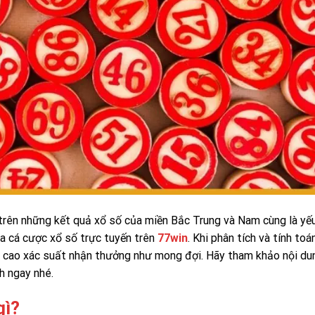
trên những kết quả xổ số của miền Bắc Trung và Nam cùng là yế
ia cá cược xổ số trực tuyến trên
77win
. Khi phân tích và tính toá
g cao xác suất nhận thưởng như mong đợi. Hãy tham khảo nội du
nh ngay nhé.
gì?