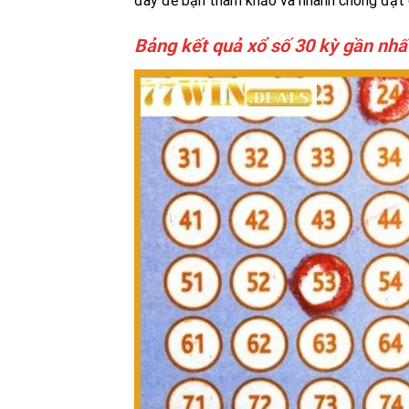
đây để bạn tham khảo và nhanh chóng đặt 
Bảng kết quả xổ số 30 kỳ gần nhấ