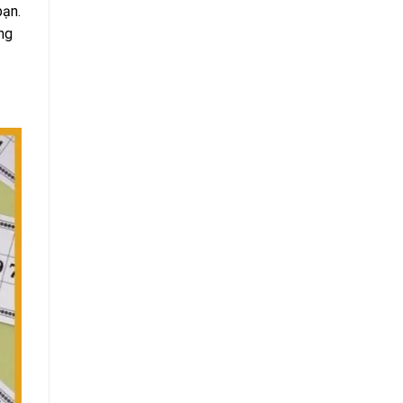
bạn.
ng