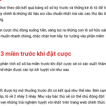
chơi theo dõi kết quả bảng xổ số kỳ trước và thống kê lô tô để t
y chính là những dữ liệu soi cầu chuẩn nhất mà các cao thủ lão l
ng.
ân cược chủ động xuống tiền, sàng lọc ra những con lô sở hữu sả
c muốn nhanh chóng, chắc chắn hơn hãy tin tưởng vào phần mềm
ố 3 miền trước khi đặt cược
 phân tích xổ số ba miền trước khi đặt cược sẽ có xác suất thắn
ể nhận được các lợi ích tuyệt vời như sau.
biết được kỳ mở thưởng trước đó có kết quả như thế nào. Bên cạn
kép, lô về 2 nháy 3 nháy. Như vậy bác thủ sẽ có thể chủ động đặt
 vẹn những trải nghiệm tuyệt vời nhất trên trang web chính thức