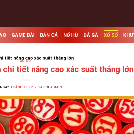
HAO
GAME BÀI
BẮN CÁ
NỔ HŨ
ĐÁ GÀ
XỔ SỐ
KHU
hi tiết nâng cao xác suất thắng lớn
XỔ SỐ
 chi tiết nâng cao xác suất thắng lớn
 NGÀY
THÁNG 11 12, 2024
BỞI
ADMIN