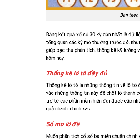
Bạn theo 
Bảng kết quả xổ số 30 kỳ gần nhất là dữ l
tổng quan các kỳ mở thưởng trước đó, nhữn
giúp bạc thủ phân tích, thống kê kỹ lưỡng 
hôm nay.
Thống kê lô tô đầy đủ
Thống kê lô tô là những thông tin về lô tô 
vào những thông tin này để chốt lô thành c
trợ từ các phần mềm hiện đại được cập nhật
quả nhanh, chính xác.
Sổ mơ lô đề
Muốn phân tích xổ số ba miền chuẩn chỉnh 