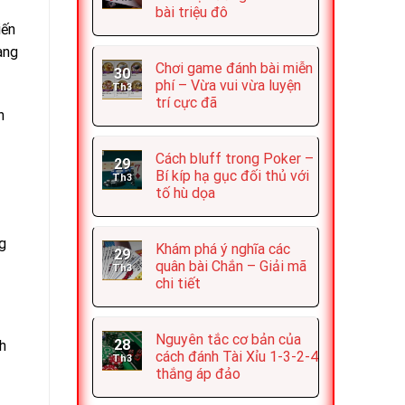
bài triệu đô
iến
àng
Chơi game đánh bài miễn
30
phí – Vừa vui vừa luyện
Th3
trí cực đã
n
Cách bluff trong Poker –
29
Bí kíp hạ gục đối thủ với
Th3
tố hù dọa
g
Khám phá ý nghĩa các
29
quân bài Chắn – Giải mã
Th3
chi tiết
Nguyên tắc cơ bản của
28
h
cách đánh Tài Xỉu 1-3-2-4
Th3
thắng áp đảo