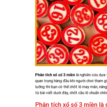
Phân tích xổ số 3 miền
là nghiên cứu dựa 
quan trọng hàng đầu khi người chơi tham g
lưỡng thì bạn có thể chốt lô may mắn, nân
từ bài viết dưới đây, chốt cầu lô chuẩn chỉ
Phân tích xổ số 3 miền là 