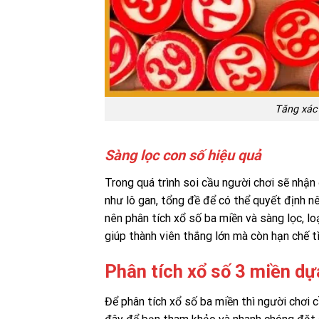
Tăng xác 
Sàng lọc con số hiệu quả
Trong quá trình soi cầu người chơi sẽ nhận
như lô gan, tổng đề để có thể quyết định n
nên phân tích xổ số ba miền và sàng lọc, l
giúp thành viên thắng lớn mà còn hạn chế t
Phân tích xổ số 3 miền dự
Để phân tích xổ số ba miền thì người chơi 