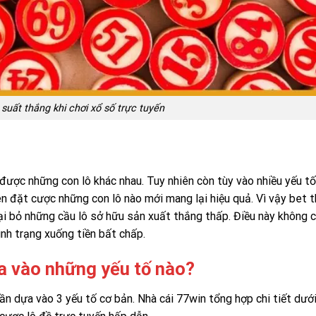
suất thắng khi chơi xổ số trực tuyến
 được những con lô khác nhau. Tuy nhiên còn tùy vào nhiều yếu tố
ên đặt cược những con lô nào mới mang lại hiệu quả. Vì vậy bet 
oại bỏ những cầu lô sở hữu sản xuất thắng thấp. Điều này không c
ình trạng xuống tiền bất chấp.
a vào những yếu tố nào?
cần dựa vào 3 yếu tố cơ bản. Nhà cái 77win tổng hợp chi tiết dướ