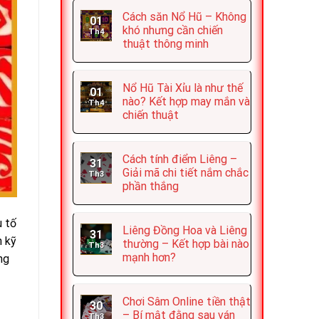
Cách săn Nổ Hũ – Không
01
khó nhưng cần chiến
Th4
thuật thông minh
Nổ Hũ Tài Xỉu là như thế
01
nào? Kết hợp may mắn và
Th4
chiến thuật
Cách tính điểm Liêng –
31
Giải mã chi tiết nắm chắc
Th3
phần thắng
u tố
Liêng Đồng Hoa và Liêng
31
n kỹ
thường – Kết hợp bài nào
Th3
mạnh hơn?
ng
Chơi Sâm Online tiền thật
30
– Bí mật đằng sau ván
Th3