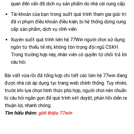
quan đến vấn đề dịch vụ sản phẩm do nhà cái cung cấp.
Tài khoản của bạn trong suốt quá trình tham gia giải trí
đã vi phạm điều khoản điều kiện, bị hệ thống dừng cung
cấp sản phẩm, dịch vụ vĩnh viễn.
Xuyên suốt quá trình liên hệ 77Win người chơi sử dụng
ngôn từ thiếu tế nhị, không tôn trọng đội ngũ CSKH.
Trong trường hợp này, nhân viên có quyền từ chối trả lời
câu hỏi.
Bài viết vừa rồi đã tổng hợp chi tiết các liên hệ 77win đang
được nhà cái áp dụng tại trang web chính thống. Tuy nhiên,
trước khi lựa chọn hình thức phù hợp, người chơi nên chuẩn
bị câu hỏi ngắn gọn để quá trình xét duyệt, phản hồi diễn ra
thuận lợi, nhanh chóng.
Tìm hiểu thêm:
giới thiệu 77win