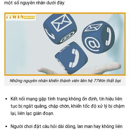
một số nguyên nhân dưới đây:
Những nguyên nhân khiến thành viên liên hệ 77Win thất bại
Kết nối mạng gặp tình trạng không ổn định, tín hiệu liên
tục bị ngắt quãng, chập chờn, khiến tốc độ xử lý bị chậm
lại, liên lạc gián đoạn.
Người chơi đặt câu hỏi dài dòng, lan man hay không liên