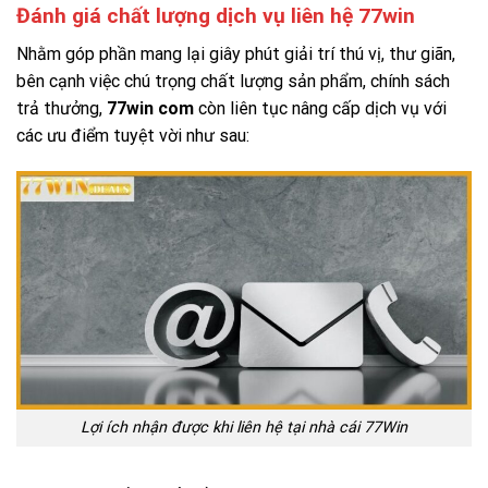
Đánh giá chất lượng dịch vụ liên hệ 77win
Nhằm góp phần mang lại giây phút giải trí thú vị, thư giãn,
bên cạnh việc chú trọng chất lượng sản phẩm, chính sách
trả thưởng,
77win com
còn liên tục nâng cấp dịch vụ với
các ưu điểm tuyệt vời như sau:
Lợi ích nhận được khi liên hệ tại nhà cái 77Win