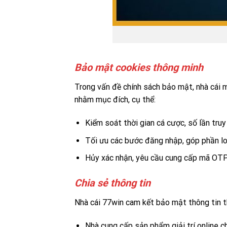
Bảo mật cookies thông minh
Trong vấn đề chính sách bảo mật, nhà cái 
nhằm mục đích, cụ thể:
Kiểm soát thời gian cá cược, số lần truy
Tối ưu các bước đăng nhập, góp phần loạ
Hủy xác nhận, yêu cầu cung cấp mã OTP k
Chia sẻ thông tin
Nhà cái 77win cam kết bảo mật thông tin th
Nhà cung cấp sản phẩm giải trí online ch