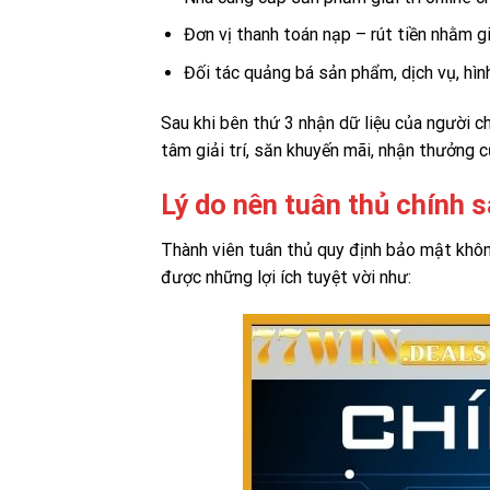
Đơn vị thanh toán nạp – rút tiền nhằm gi
Đối tác quảng bá sản phẩm, dịch vụ, hình
Sau khi bên thứ 3 nhận dữ liệu của người c
tâm giải trí, săn khuyến mãi, nhận thưởng 
Lý do nên tuân thủ chính 
Thành viên tuân thủ quy định bảo mật không
được những lợi ích tuyệt vời như: