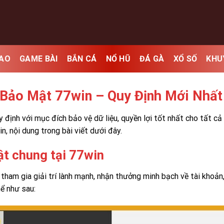
HAO
GAME BÀI
BẮN CÁ
NỔ HŨ
ĐÁ GÀ
XỔ SỐ
KHU
Bảo Mật 77win – Quy Định Mới Nhất
định với mục đích bảo vệ dữ liệu, quyền lợi tốt nhất cho tất cả 
n, nội dung trong bài viết dưới đây.
ật chung tại 77win
 tham gia giải trí lành mạnh, nhận thưởng minh bạch về tài khoản
hể như sau: