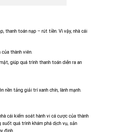
thanh toán nạp – rút tiền. Vì vậy, nhà cái
 của thành viên.
mật, giúp quá trình thanh toán diễn ra an
 nền tảng giải trí xanh chín, lành mạnh.
 nhà cái kiểm soát hành vi cá cược của thành
 suốt quá trình khám phá dịch vụ, sản
y định.