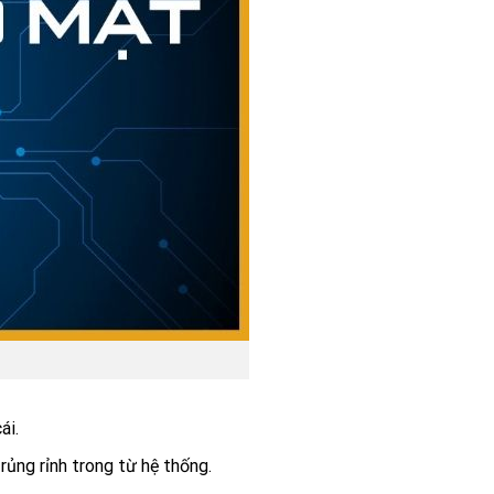
ái.
rủng rỉnh trong từ hệ thống.